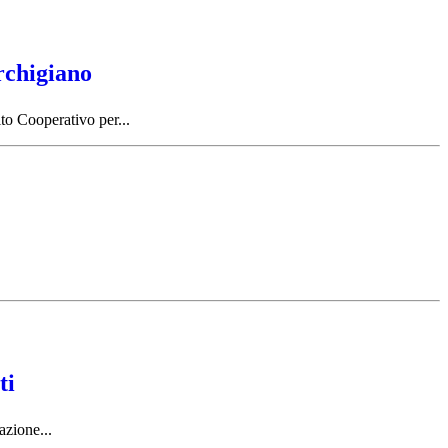
rchigiano
to Cooperativo per...
ti
azione...