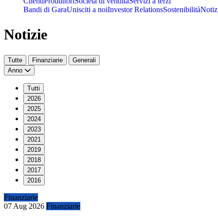
Clienti
Produttori
Società di vendita
Servizi a terzi
Bandi di Gara
Unisciti a noi
Investor Relations
Sostenibilità
Notiz
Notizie
Tutte
Finanziarie
Generali
Anno
Tutti
2026
2025
2024
2023
2021
2019
2018
2017
2016
Finanziarie
07 Aug 2026
Finanziarie