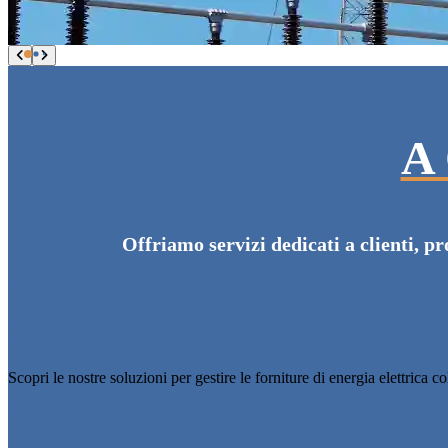
A
Offriamo servizi dedicati a clienti, pr
Clienti
Scopri le nostre soluzioni per gestire le forniture di energia elettrica c