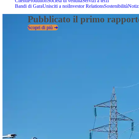
Clienti
Produttori
Società di vendita
Servizi a terzi
Bandi di Gara
Unisciti a noi
Investor Relations
Sostenibilità
Notiz
Oltre 110 anni di esperienza 
Scopri chi siamo ➜