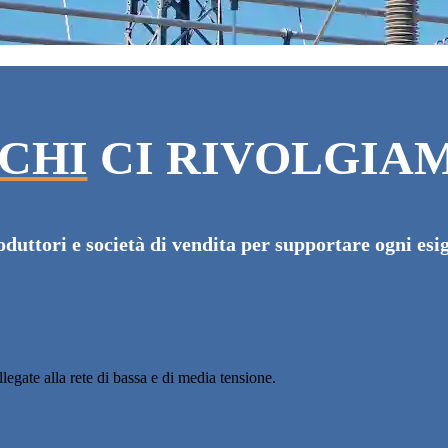
 CHI
CI RIVOLGIA
oduttori e società di vendita per supportare ogni esig
ollegate alla rete di bassa e di media tensione.